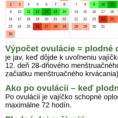
2
3
4
5
6
7
8
7
8
9
10
11
9
10
11
12
13
14
15
14
15
16
17
18
16
17
18
19
20
21
22
21
22
23
24
25
23
24
25
26
27
28
29
28
29
30
31
30
Výpočet ovulácie = plodné 
je jav, keď dôjde k uvoľneniu vajíč
12. deň 28-dňového menštruačného 
začiatku menštruačného krvácania)
Ako po ovulácii – keď plod
Po ovulácii je vajíčko schopné opl
maximálne 72 hodín.