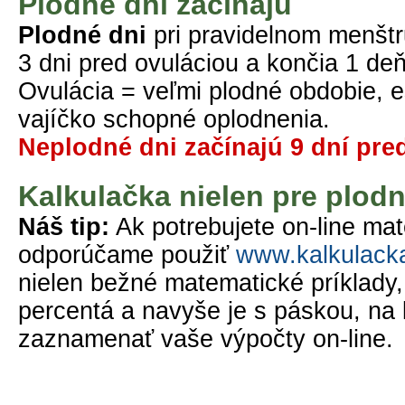
Plodné dni začínajú
Plodné dni
pri pravidelnom menštr
3 dni pred ovuláciou a končia 1 deň
Ovulácia = veľmi plodné obdobie, eš
vajíčko schopné oplodnenia.
Neplodné dni začínajú 9 dní pre
Kalkulačka nielen pre plodn
Náš tip:
Ak potrebujete on-line mat
odporúčame použiť
www.kalkulack
nielen bežné matematické príklady, 
percentá a navyše je s páskou, na 
zaznamenať vaše výpočty on-line.