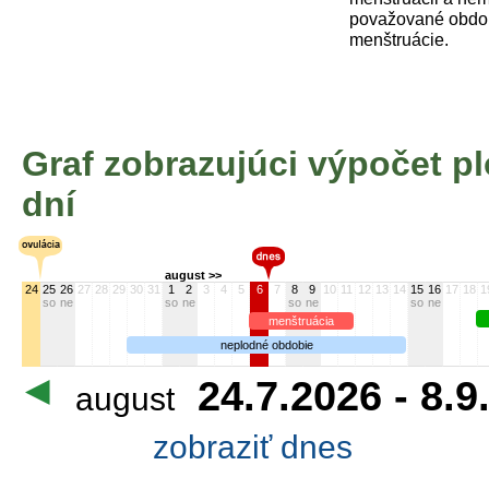
považované obdob
menštruácie.
Graf zobrazujúci výpočet 
dní
august >>
24
25
26
27
28
29
30
31
1
2
3
4
5
6
7
8
9
10
11
12
13
14
15
16
17
18
1
so
ne
so
ne
so
ne
so
ne
menštruácia
neplodné obdobie
24.7.2026 - 8.9
august
zobraziť dnes