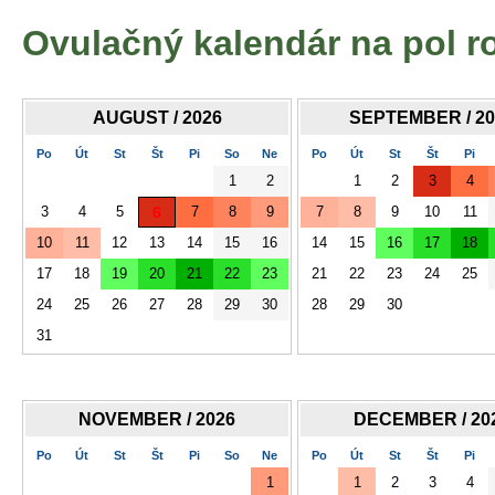
Ovulačný kalendár na pol r
AUGUST / 2026
SEPTEMBER / 20
Po
Út
St
Št
Pi
So
Ne
Po
Út
St
Št
Pi
1
2
1
2
3
4
3
4
5
6
7
8
9
7
8
9
10
11
10
11
12
13
14
15
16
14
15
16
17
18
17
18
19
20
21
22
23
21
22
23
24
25
24
25
26
27
28
29
30
28
29
30
31
NOVEMBER / 2026
DECEMBER / 20
Po
Út
St
Št
Pi
So
Ne
Po
Út
St
Št
Pi
1
1
2
3
4