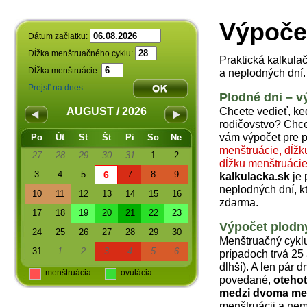
Výpoče
Dátum začiatku:
Dĺžka menštruačného cyklu:
Praktická kalkula
Dĺžka menštruácie:
a neplodných dní.
Prejsť na dnes
Plodné dni – v
Chcete vedieť, ke
AUGUST / 2026
rodičovstvo? Chc
vám výpočet pre p
Po
Út
St
Št
Pi
So
Ne
menštruácie, dĺžk
27
28
29
30
31
1
2
dĺžku menštruáci
3
4
5
6
7
8
9
kalkulacka.sk
je 
neplodných dní, k
10
11
12
13
14
15
16
zdarma.
17
18
19
20
21
22
23
Výpočet plodn
24
25
26
27
28
29
30
Menštruačný cyklu
31
1
2
3
4
5
6
prípadoch trvá 25 
dlhší). A len pár 
menštruácia
ovulácia
povedané,
otehot
medzi dvoma me
menštruácii a nem