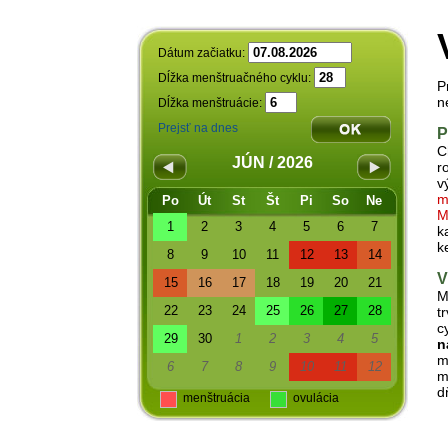
Dátum začiatku:
Dĺžka menštruačného cyklu:
P
n
Dĺžka menštruácie:
Prejsť na dnes
P
C
JÚN / 2026
r
v
m
Po
Út
St
Št
Pi
So
Ne
M
1
2
3
4
5
6
7
k
k
8
9
10
11
12
13
14
V
15
16
17
18
19
20
21
M
22
23
24
25
26
27
28
t
c
29
30
1
2
3
4
5
n
m
6
7
8
9
10
11
12
m
d
menštruácia
ovulácia