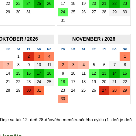
22
23
24
25
26
17
18
19
20
21
22
23
29
30
31
24
25
26
27
28
29
30
31
OKTÓBER / 2026
NOVEMBER / 2026
St
Št
Pi
So
Ne
Po
Út
St
Št
Pi
So
Ne
1
2
3
4
1
7
8
9
10
11
2
3
4
5
6
7
8
14
15
16
17
18
9
10
11
12
13
14
15
21
22
23
24
25
16
17
18
19
20
21
22
28
29
30
31
23
24
25
26
27
28
29
30
a. Deje sa tak 12. deň 28-dňového menštruačného cyklu (1. deň je deň