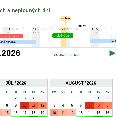
ých a neplodných dní
júl >>
12
13
14
15
16
17
18
19
20
21
22
23
24
25
26
27
28
29
30
1
2
3
4
5
6
7
8
9
so
ne
so
ne
so
ne
so
ne
plodné dni
menštruácia
nepl
odné obdobie
7.2026
zobraziť dnes
JÚL / 2026
AUGUST / 2026
St
Št
Pi
So
Ne
Po
Út
St
Št
Pi
So
Ne
1
2
3
4
5
1
2
8
9
10
11
12
3
4
5
6
7
8
9
15
16
17
18
19
10
11
12
13
14
15
16