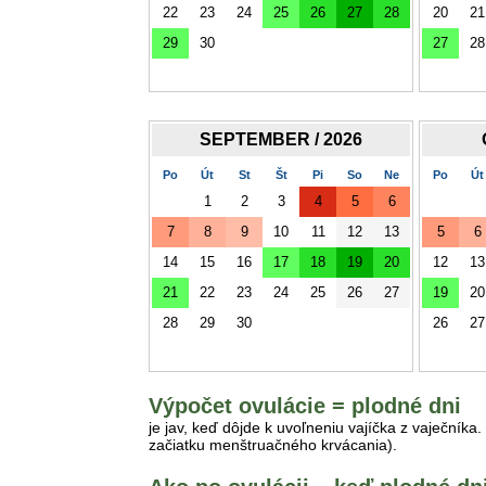
22
23
24
25
26
27
28
20
21
29
30
27
28
SEPTEMBER / 2026
Po
Út
St
Št
Pi
So
Ne
Po
Út
1
2
3
4
5
6
7
8
9
10
11
12
13
5
6
14
15
16
17
18
19
20
12
13
21
22
23
24
25
26
27
19
20
28
29
30
26
27
Výpočet ovulácie = plodné dni
je jav, keď dôjde k uvoľneniu vajíčka z vaječník
začiatku menštruačného krvácania).