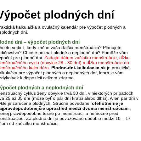
Výpočet plodných dní
raktická kalkulačka a ovulačný kalendár pre výpočet plodných a
eplodných dní.
lodné dni – výpočet plodných dní
hcete vedieť, kedy začne vaša ďalšia menštruácia? Plánujete
odičovstvo? Chcete poznať plodné a neplodné dni? Pomôže vám
ýpočet pre plodné dni.
Zadajte dátum začiatku menštruácie, dĺžku
enštruačného cyklu (obvykle 28 - 30 dní) a dĺžku menštruácie do
enštruačného kalendára.
Plodne-dni-kalkulacka.sk
je praktická
alkulačka pre výpočet plodných a neplodných dní, ktorá je vám
edykoľvek k dispozícii celkom zdarma.
ýpočet plodných a neplodných dní
enštruačný cyklus ženy obvykle trvá 30 dní, v niektorých prípadoch
rvá 25 až 35 dní (môže byť o pár dní kratší alebo dlhší). A len pár dní v
ykle je zaručene plodných. Stručne povedané,
otehotnenie je
ajpravdepodobnejšie uprostred medzi dvoma menštruáciami
,
enej pravdepodobné tesne po menštruácii a nemožné pred
enštruáciou. Za plodné dni je považované obdobie medzi 10 – 17
ňom od začiatku menštruácie.