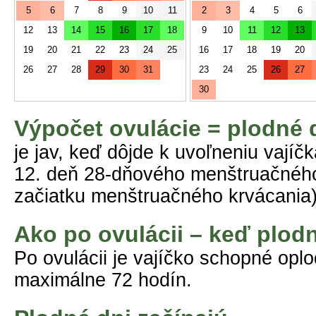
5
6
7
8
9
10
11
2
3
4
5
6
12
13
14
15
16
17
18
9
10
11
12
13
19
20
21
22
23
24
25
16
17
18
19
20
26
27
28
29
30
31
23
24
25
26
27
30
Výpočet ovulácie = plodné 
je jav, keď dôjde k uvoľneniu vajíč
12. deň 28-dňového menštruačného 
začiatku menštruačného krvácania)
Ako po ovulácii – keď plod
Po ovulácii je vajíčko schopné opl
maximálne 72 hodín.