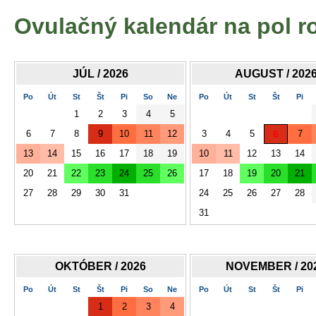
Ovulačný kalendár na pol r
JÚL / 2026
AUGUST / 202
Po
Út
St
Št
Pi
So
Ne
Po
Út
St
Št
Pi
1
2
3
4
5
6
7
8
9
10
11
12
3
4
5
6
7
13
14
15
16
17
18
19
10
11
12
13
14
20
21
22
23
24
25
26
17
18
19
20
21
27
28
29
30
31
24
25
26
27
28
31
OKTÓBER / 2026
NOVEMBER / 20
Po
Út
St
Št
Pi
So
Ne
Po
Út
St
Št
Pi
1
2
3
4