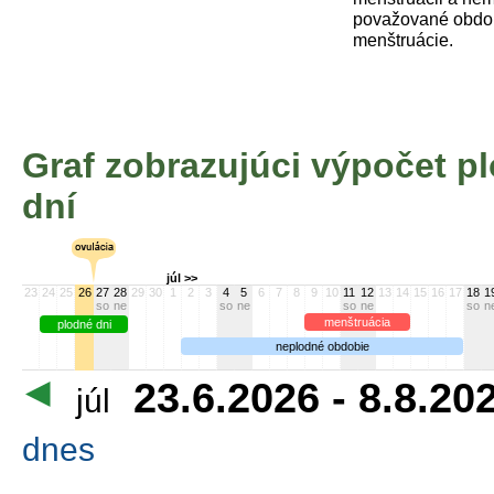
považované obdob
menštruácie.
Graf zobrazujúci výpočet 
dní
júl >>
23
24
25
26
27
28
29
30
1
2
3
4
5
6
7
8
9
10
11
12
13
14
15
16
17
18
1
so
ne
so
ne
so
ne
so
n
menštruácia
plodné dni
neplodné obdobie
23.6.2026 - 8.8.20
júl
dnes