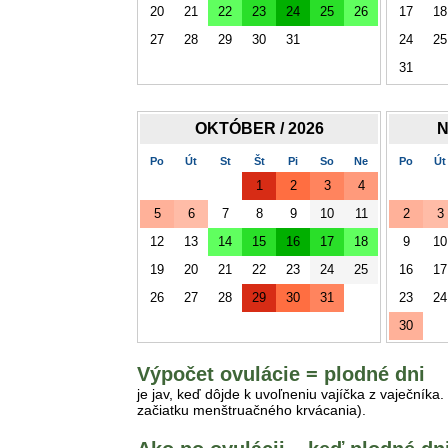
20
21
22
23
24
25
26
17
18
27
28
29
30
31
24
25
31
OKTÓBER / 2026
N
Po
Út
St
Št
Pi
So
Ne
Po
Út
1
2
3
4
5
6
7
8
9
10
11
2
3
12
13
14
15
16
17
18
9
10
19
20
21
22
23
24
25
16
17
26
27
28
29
30
31
23
24
30
Výpočet ovulácie = plodné dni
je jav, keď dôjde k uvoľneniu vajíčka z vaječník
začiatku menštruačného krvácania).