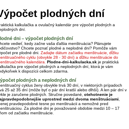
Výpočet plodných dní
raktická kalkulačka a ovulačný kalendár pre výpočet plodných a
eplodných dní.
lodné dni – výpočet plodných dní
hcete vedieť, kedy začne vaša ďalšia menštruácia? Plánujete
odičovstvo? Chcete poznať plodné a neplodné dni? Pomôže vám
ýpočet pre plodné dni.
Zadajte dátum začiatku menštruácie, dĺžku
enštruačného cyklu (obvykle 28 - 30 dní) a dĺžku menštruácie do
enštruačného kalendára.
Plodne-dni-kalkulacka.sk
je praktická
alkulačka pre výpočet plodných a neplodných dní, ktorá je vám
edykoľvek k dispozícii celkom zdarma.
ýpočet plodných a neplodných dní
enštruačný cyklus ženy obvykle trvá 30 dní, v niektorých prípadoch
rvá 25 až 35 dní (môže byť o pár dní kratší alebo dlhší). A len pár dní v
ykle je zaručene plodných. Stručne povedané,
otehotnenie je
ajpravdepodobnejšie uprostred medzi dvoma menštruáciami
,
enej pravdepodobné tesne po menštruácii a nemožné pred
enštruáciou. Za plodné dni je považované obdobie medzi 10 – 17
ňom od začiatku menštruácie.