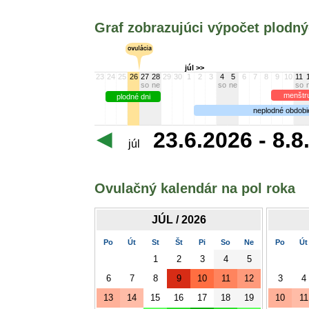
Graf zobrazujúci výpočet plodn
júl >>
23
24
25
26
27
28
29
30
1
2
3
4
5
6
7
8
9
10
11
so
ne
so
ne
so
menštr
plodné dni
neplodné obdobi
23.6.2026 - 8.
júl
Ovulačný kalendár na pol roka
JÚL / 2026
Po
Út
St
Št
Pi
So
Ne
Po
Út
1
2
3
4
5
6
7
8
9
10
11
12
3
4
13
14
15
16
17
18
19
10
11