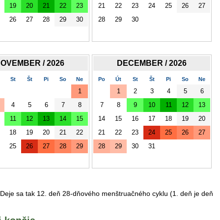
19
20
21
22
23
21
22
23
24
25
26
27
26
27
28
29
30
28
29
30
OVEMBER / 2026
DECEMBER / 2026
St
Št
Pi
So
Ne
Po
Út
St
Št
Pi
So
Ne
1
1
2
3
4
5
6
4
5
6
7
8
7
8
9
10
11
12
13
11
12
13
14
15
14
15
16
17
18
19
20
18
19
20
21
22
21
22
23
24
25
26
27
25
26
27
28
29
28
29
30
31
a. Deje sa tak 12. deň 28-dňového menštruačného cyklu (1. deň je deň