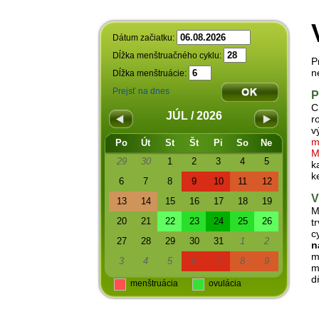
Dátum začiatku:
Dĺžka menštruačného cyklu:
P
n
Dĺžka menštruácie:
Prejsť na dnes
P
C
JÚL / 2026
r
v
m
Po
Út
St
Št
Pi
So
Ne
M
29
30
1
2
3
4
5
k
k
6
7
8
9
10
11
12
V
13
14
15
16
17
18
19
M
20
21
22
23
24
25
26
t
c
27
28
29
30
31
1
2
n
m
3
4
5
6
7
8
9
m
d
menštruácia
ovulácia