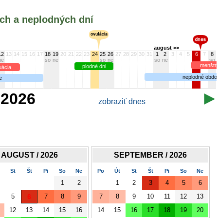
ých a neplodných dní
august >>
12
13
14
15
16
17
18
19
20
21
22
23
24
25
26
27
28
29
30
31
1
2
3
4
5
6
7
8
ne
so
ne
so
ne
so
ne
so
menštr
plodné dni
uácia
neplodné obdo
e
8.2026
zobraziť dnes
AUGUST / 2026
SEPTEMBER / 2026
St
Št
Pi
So
Ne
Po
Út
St
Št
Pi
So
Ne
1
2
1
2
3
4
5
6
5
6
7
8
9
7
8
9
10
11
12
13
12
13
14
15
16
14
15
16
17
18
19
20