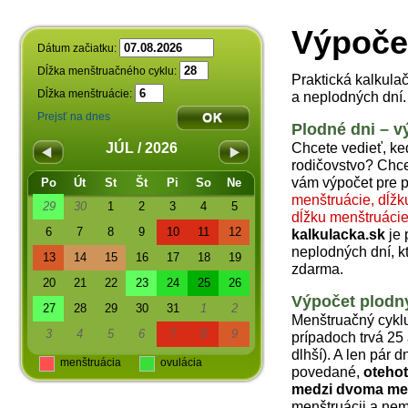
Výpoče
Dátum začiatku:
Dĺžka menštruačného cyklu:
Praktická kalkula
Dĺžka menštruácie:
a neplodných dní.
Prejsť na dnes
Plodné dni – v
Chcete vedieť, ke
JÚL / 2026
rodičovstvo? Chc
vám výpočet pre p
Po
Út
St
Št
Pi
So
Ne
menštruácie, dĺžk
29
30
1
2
3
4
5
dĺžku menštruáci
6
7
8
9
10
11
12
kalkulacka.sk
je 
neplodných dní, k
13
14
15
16
17
18
19
zdarma.
20
21
22
23
24
25
26
Výpočet plodn
27
28
29
30
31
1
2
Menštruačný cyklu
3
4
5
6
7
8
9
prípadoch trvá 25 
dlhší). A len pár 
menštruácia
ovulácia
povedané,
otehot
medzi dvoma me
menštruácii a nem