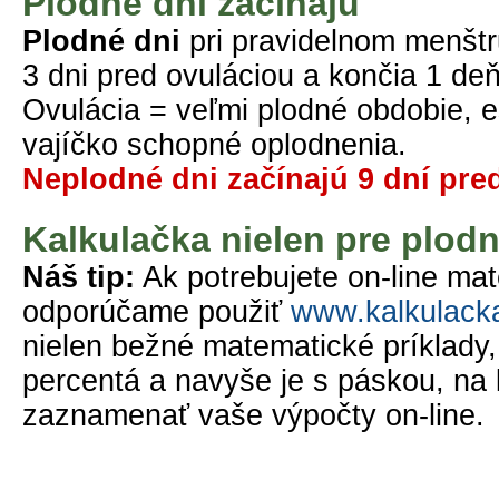
Plodné dni začínajú
Plodné dni
pri pravidelnom menštr
3 dni pred ovuláciou a končia 1 deň
Ovulácia = veľmi plodné obdobie, eš
vajíčko schopné oplodnenia.
Neplodné dni začínajú 9 dní pre
Kalkulačka nielen pre plodn
Náš tip:
Ak potrebujete on-line mat
odporúčame použiť
www.kalkulack
nielen bežné matematické príklady, 
percentá a navyše je s páskou, na 
zaznamenať vaše výpočty on-line.