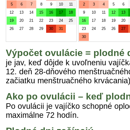
5
6
7
8
9
10
11
2
3
4
5
6
12
13
14
15
16
17
18
9
10
11
12
13
19
20
21
22
23
24
25
16
17
18
19
20
26
27
28
29
30
31
23
24
25
26
27
30
Výpočet ovulácie = plodné 
je jav, keď dôjde k uvoľneniu vajíč
12. deň 28-dňového menštruačného 
začiatku menštruačného krvácania)
Ako po ovulácii – keď plod
Po ovulácii je vajíčko schopné opl
maximálne 72 hodín.