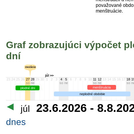
považované obdob
menštruácie.
Graf zobrazujúci výpočet 
dní
júl >>
23
24
25
26
27
28
29
30
1
2
3
4
5
6
7
8
9
10
11
12
13
14
15
16
17
18
1
so
ne
so
ne
so
ne
so
n
menštruácia
plodné dni
neplodné obdobie
23.6.2026 - 8.8.20
júl
dnes