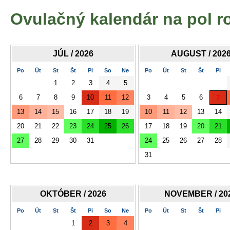
Ovulačný kalendár na pol r
JÚL / 2026
AUGUST / 202
Po
Út
St
Št
Pi
So
Ne
Po
Út
St
Št
Pi
1
2
3
4
5
6
7
8
9
10
11
12
3
4
5
6
7
13
14
15
16
17
18
19
10
11
12
13
14
20
21
22
23
24
25
26
17
18
19
20
21
27
28
29
30
31
24
25
26
27
28
31
OKTÓBER / 2026
NOVEMBER / 20
Po
Út
St
Št
Pi
So
Ne
Po
Út
St
Št
Pi
1
2
3
4